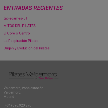
ENTRADAS RECIENTES
tablegames-01
MITOS DEL PILATES
El Core o Centro
La Respiración Pilates
Origen y Evolución del Pilates
Valdemoro, zona estación
Valdemoro,
Madrid
(+34) 696.920.870