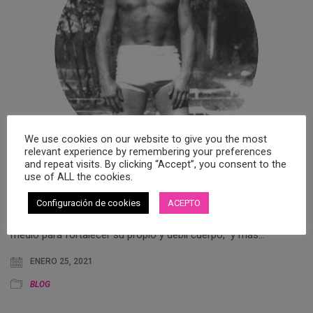
We use cookies on our website to give you the most
relevant experience by remembering your preferences
and repeat visits. By clicking “Accept”, you consent to the
use of ALL the cookies.
ORIGEN Y EVOLUCIÓN DEL PILATES
Configuración de cookies
ACEPTO
El Método Pilates se viene utilizando desde hace casi un siglo.
Fue creado en Alemania por Joseph Pilates, primero como un
medio para fortalecer su propio y débil cuerpo, y más…
ENERO 25, 2021
BLOG