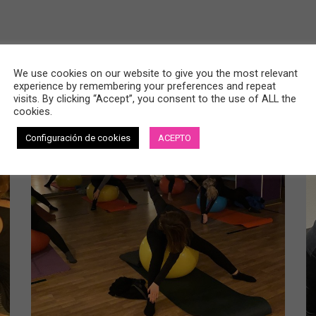
We use cookies on our website to give you the most relevant
nciales.
experience by remembering your preferences and repeat
visits. By clicking “Accept”, you consent to the use of ALL the
cookies.
Configuración de cookies
ACEPTO