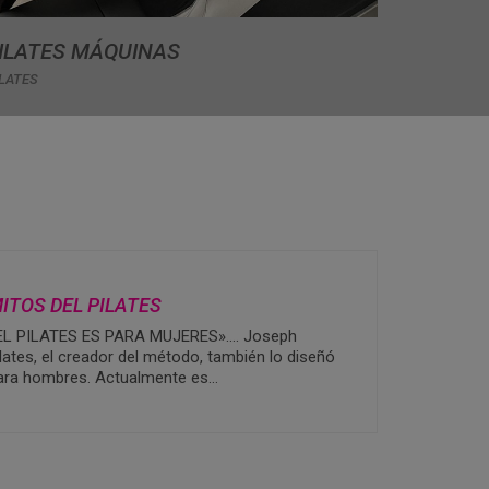
ILATES MÁQUINAS
LATES
ITOS DEL PILATES
EL PILATES ES PARA MUJERES»…. Joseph
ilates, el creador del método, también lo diseñó
ara hombres. Actualmente es…