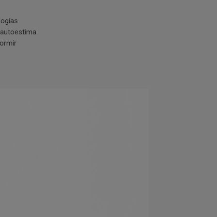
logías
a autoestima
dormir