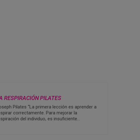
A RESPIRACIÓN PILATES
oseph Pilates “La primera lección es aprender a
espirar correctamente. Para mejorar la
espiración del individuo, es insuficiente…