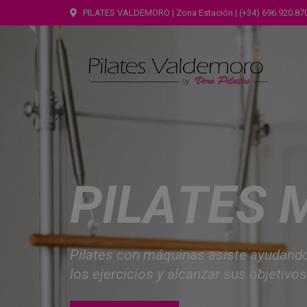
PILATES VALDEMORO | Zona Estación | (+34) 696.920.87
P
I
L
A
T
E
S
P
i
l
a
t
e
s
c
o
n
m
á
q
u
i
n
a
s
a
s
i
s
t
e
a
y
u
d
a
n
d
l
o
s
e
j
e
r
c
i
c
i
o
s
y
a
l
c
a
n
z
a
r
s
u
s
o
b
j
e
t
i
v
o
s