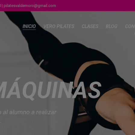
0 | pilatesvaldemoro@gmail.com
INICIO
VERO PILATES
CLASES
BLOG
CON
M
Á
Q
U
I
N
A
S
o
a
l
a
l
u
m
n
o
a
r
e
a
l
i
z
a
r
.