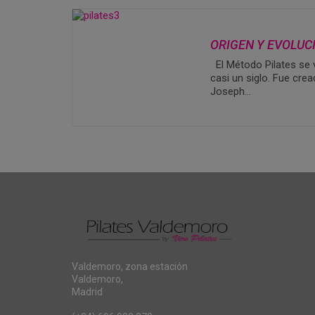
ORIGEN Y EVOLUC
El Método Pilates se 
casi un siglo. Fue cre
Joseph…
Valdemoro, zona estación
Valdemoro,
Madrid