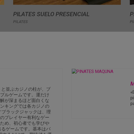
PILATES SUELO PRESENCIAL
P
PILATES
PI
M
トと並ぶカジノの柱が、ブ
«
ブルゲームです。運だけ
p
解が深まるほど面白くな
p
ンキングでは各カジノの
すブラックジャックは、理
のプレイヤー有利なゲー
ため、初心者でも学びや
出るゲームです。基本はバ