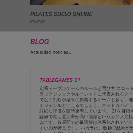
PILATES SUELO ONLINE
PILATES
BLOG
Actualidad, notícias…
TABLEGAMES-01
定番テーブルゲームのルールと選び方 スロッ
ラックジャックやルーレットに代表されるテー
でなく判断が結果に影響するゲームも多く、理
るジャンルといえるでしょう。ネットカジノラ
詳細な評価を随時更新しています。 21を目指
論値で最も還元率が高い部類というカジノ屈指
ムです。各局面での最適解は体系化されている
すいのが特長です。 バカラは、数秒で結果が