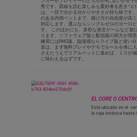
ンカーかプレイヤーのどちらが9に近いかを予
秀です。罫線を読む楽しみも愛好者を惹きつけ
は、一目で分かる分かりやすさが持ち味です。
のある内側ベットまで、賭け方の自由度が高く
対応します。選ぶならシングルゼロのヨーロピ
す。 このほかにも、多彩な派生ゲームなど遊
ります。ソフトウェア版と配信版の両方が用意
練習にはRNG版、臨場感ならライブ版と使い分
道は、まず無料プレイやデモでルールを体に入
さえたうえでリアルベットに進めば、ミスが減
に味わえるはずです。
EL CORE O CENTR
Está ubicado en el cen
la caja torácica hasta